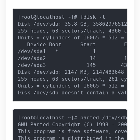
[root@localhost ~]# fdisk -l

Disk /dev/sda: 35.8 GB, 35862976512 byte
255 heads, 63 sectors/track, 4360 cylind
Units = cylinders of 16065 * 512 = 8225
   Device Boot      Start         End  
/dev/sda1   *           1          13  
/dev/sda2              14         144  
/dev/sda3             145        4360  
Disk /dev/sdb: 2147 MB, 2147483648 bytes
255 heads, 63 sectors/track, 261 cylinde
Units = cylinders of 16065 * 512 = 8225
[root@localhost ~]# parted /dev/sdb

GNU Parted Copyright (C) 1998 - 2004 fr
This program is free software, covered 
This program is distributed in the hope