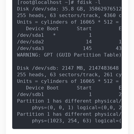
[root@localhost ~]# fdisk -l

Disk /dev/sda: 35.8 GB, 35862976512 byte
255 heads, 63 sectors/track, 4360 cylind
Units = cylinders of 16065 * 512 = 8225
   Device Boot      Start         End  
/dev/sda1   *           1          13  
/dev/sda2              14         144  
/dev/sda3             145        4360  
WARNING: GPT (GUID Partition Table) det
Disk /dev/sdb: 2147 MB, 2147483648 bytes
255 heads, 63 sectors/track, 261 cylinde
Units = cylinders of 16065 * 512 = 8225
   Device Boot      Start         End  
/dev/sdb1               1         262  
Partition 1 has different physical/logi
     phys=(0, 0, 1) logical=(0,0, 2)

Partition 1 has different physical/logi