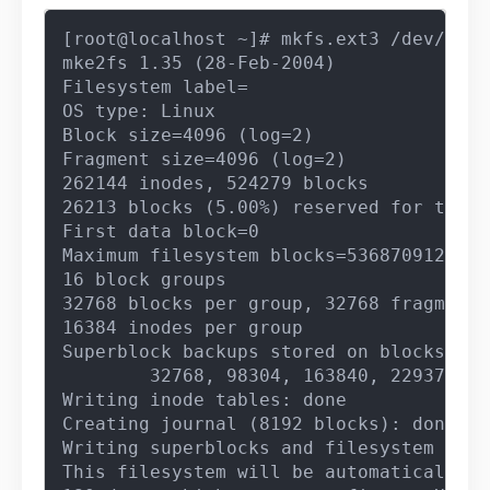
[root@localhost ~]# mkfs.ext3 /dev/sdb1

mke2fs 1.35 (28-Feb-2004)

Filesystem label=

OS type: Linux

Block size=4096 (log=2)

Fragment size=4096 (log=2)

262144 inodes, 524279 blocks

26213 blocks (5.00%) reserved for the s
First data block=0

Maximum filesystem blocks=536870912

16 block groups

32768 blocks per group, 32768 fragments
16384 inodes per group

Superblock backups stored on blocks:

        32768, 98304, 163840, 229376, 2
Writing inode tables: done

Creating journal (8192 blocks): done

Writing superblocks and filesystem acco
This filesystem will be automatically c