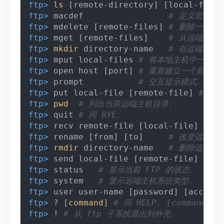
ftp> 
ls
 [remote-directory] [local-file]
ftp> 
macdef                 
# 定义宏命令.
ftp> 
mdelete [remote-files] 
# 删除一批文
ftp> 
mget [remote-files]    
# 从远端主机
ftp> 
mkdir
 directory-name   
# 在远端主机
ftp> 
mput local-files 
# 将本地主机中一批文
ftp> 
open host [port] 
# 重新建立一个新的连
ftp> 
prompt           
# 交互提示模式.
ftp> 
put local-file [remote-file] 
# 将
ftp> 
pwd
# 列出当前远端主机目录.
ftp> 
quit 
# 同 BYE.
ftp> 
recv remote-file [local-file] 
# 同
ftp> 
rename [from] [to]     
# 改变远端主
ftp> 
rmdir
 directory-name   
# 删除远端主
ftp> 
send local-file [remote-file] 
# 同
ftp> 
status   
# 显示当前 FTP 的状态.
ftp> 
system   
# 显示远端主机系统类型.
ftp> 
user user-name [password] [account
ftp> 
? [
command
] 
# 同 HELP. [comman
ftp> 
! 
# 从 ftp 子系统退出到外壳。