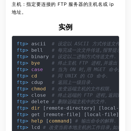
主机：指定要连接的 FTP 服务器的主机名或 ip
地址。
实例
ftp> 
ascii  
# 设定以 ASCII 方式传送文件 (
ftp> 
bell   
# 每完成一次文件传送,报警提示.
ftp> 
binary 
# 设定以二进制方式传送文件.
ftp> 
bye
# 终止主机 FTP 进程,并退出 FTP
ftp> 
case
# 当为 ON 时,用 MGET 命令
ftp> 
cd
# 同 UNIX 的 CD 命令.
ftp> 
cdup   
# 返回上一级目录.
ftp> 
chmod
# 改变远端主机的文件权限.
ftp> 
close  
# 终止远端的 FTP 进程,返回到 
ftp> 
delete 
# 删除远端主机中的文件.
ftp> 
dir
 [remote-directory] [local-file
ftp> 
get [remote-file] [local-file] 
# 
ftp> 
help
 [
command
] 
# 输出命令的解释.
ftp> 
lcd 
# 改变当前本地主机的工作目录,如果缺省,