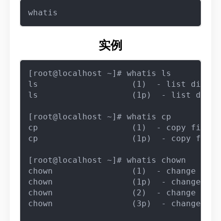
实例
[root@localhost ~]# whatis ls

ls                   (1)  - list direct
ls                   (1p)  - list direc
[root@localhost ~]# whatis cp

cp                   (1)  - copy files 
cp                   (1p)  - copy files

[root@localhost ~]# whatis chown

chown                (1)  - change file
chown                (1p)  - change the
chown                (2)  - change owne
chown                (3p)  - change own