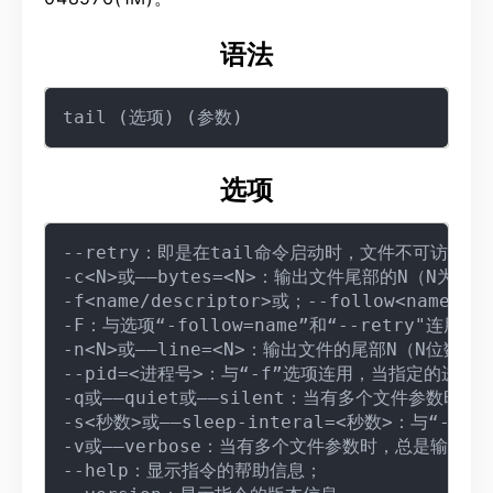
语法
选项
--retry：即是在tail命令启动时，文件不可访问或
-c<N>或——bytes=<N>：输出文件尾部的N（N为整
-f<name/descriptor>或；--follow<na
-F：与选项“-follow=name”和“--retry"连用时
-n<N>或——line=<N>：输出文件的尾部N（N位数字
--pid=<进程号>：与“-f”选项连用，当指定的进程
-q或——quiet或——silent：当有多个文件参数时
-s<秒数>或——sleep-interal=<秒数>：与“
-v或——verbose：当有多个文件参数时，总是输出各
--help：显示指令的帮助信息；
