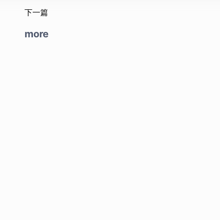
下一篇
more
yright © 2020-2026 Raz1ner - All Rights Reserved.
|