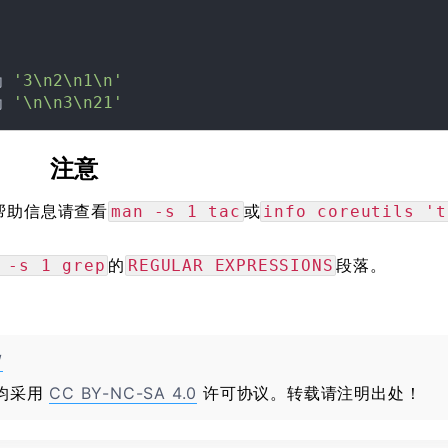
 
'3\n2\n1\n'
 
'\n\n3\n21'
注意
关的帮助信息请查看
或
man -s 1 tac
info coreutils 't
的
段落。
 -s 1 grep
REGULAR EXPRESSIONS
/
均采用
CC BY-NC-SA 4.0
许可协议。转载请注明出处！