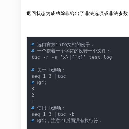
返回状态为成功除非给出了非法选项或非法参数
# 
选自官方info文档的例子：
# 
一个接着一个字符的反转一个文件：
# 
关于-b选项：
# 
输出

3

2

# 
使用-b选项：
# 
输出，注意21后面没有换行符：