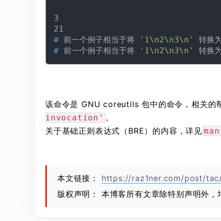
3

# 
前一个例子相当于将 
'1\n2\n3\n'
 转换为
# 
前一个例子相当于将 
'1\n2\n3\n'
 转换为
该命令是 GNU coreutils 包中的命令，相
。
invocation'
关于基础正则表达式（BRE）的内容，详见
man
本文链接：
https://raz1ner.com/post/tac
版权声明： 本博客所有文章除特别声明外，