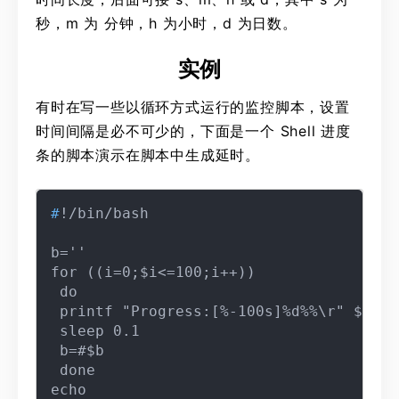
秒，m 为 分钟，h 为小时，d 为日数。
实例
有时在写一些以循环方式运行的监控脚本，设置
时间间隔是必不可少的，下面是一个 Shell 进度
条的脚本演示在脚本中生成延时。
#
!/bin/bash
b=''

for ((i=0;$i<=100;i++))

 do

 printf "Progress:[%-100s]%d%%\r" $b $i

 sleep 0.1

 b=#$b

 done
