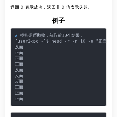
返回 0 表示成功，返回非 0 值表示失败。
例子
# 
模拟硬币抛掷，获取前10个结果：

[user2@pc ~]$ head -r -n 10 -e "正面" -
反面

正面

正面

正面

反面

反面

反面

正面

正面
