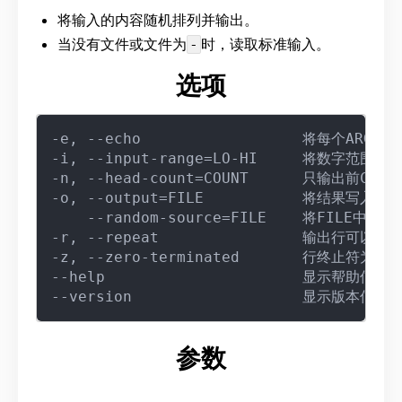
将输入的内容随机排列并输出。
当没有文件或文件为
时，读取标准输入。
-
选项
-e, --echo                  将每个ARG视
-i, --input-range=LO-HI     将数字
-n, --head-count=COUNT      只输出前COUN
-o, --output=FILE           将结果写
    --random-source=FILE    将FILE中
-r, --repeat                输出行可以重复
-z, --zero-terminated       行终止符
--help                      显示帮助信息
参数