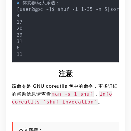
# 
体彩超级大乐透：

[user2@pc ~]$ shuf -i 1-35 -n 5|sort -n
4

17

20

29

31

6

注意
该命令是 GNU coreutils 包中的命令，更多详细
的帮助信息请查看
，
man -s 1 shuf
info
。
coreutils 'shuf invocation'
本文链接：