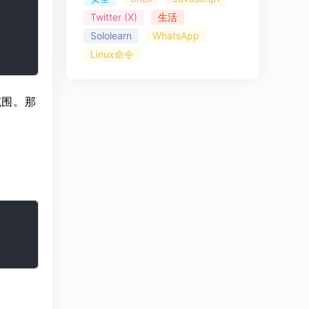
Twitter (X)
生活
Sololearn
WhatsApp
Linux命令
范围。那