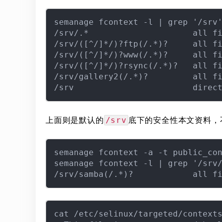
semanage fcontext -l | grep '/srv'
/srv/.*                     all fi
/srv/([^/]*/)?ftp(/.*)?     all fi
/srv/([^/]*/)?www(/.*)?     all fi
/srv/([^/]*/)?rsync(/.*)?   all fi
/srv/gallery2(/.*)?         all fi
上面则是默认的
底下的安全性本文资料，
/srv
semanage fcontext -a -t public_con
semanage fcontext -l | grep '/srv/