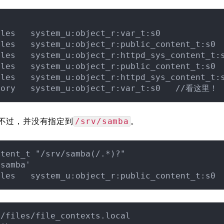


les   system_u:object_r:var_t:s0

les   system_u:object_r:public_content_t:s0

les   system_u:object_r:httpd_sys_content_t:s
les   system_u:object_r:public_content_t:s0

les   system_u:object_r:httpd_sys_content_t:s
不过，并没有指定到
。
/srv/samba
tent_t "/srv/samba(/.*)?"

samba'
