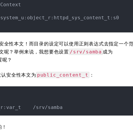
Context

system_u:object_r:httpd_sys_content_t:s0

安全性本文！而目录的设定可以使用正则表达式去指定一个
文呢？举例来说，我想要色设置
成为
/srv/samba
置呢？
默认安全性本文为
：
public_content_t
的！