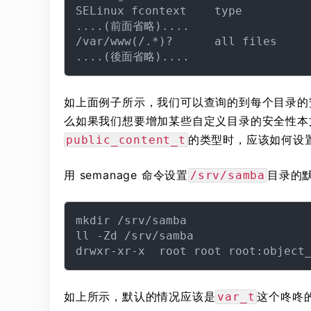
SELinux fcontext    type          
....(前面省略)....

/var/www(/.*)?      all files     
如上面例子所示，我们可以查询的到每个目录的
么如果我们想要增加某些自定义目录的安全性本
的类型时，应该如何设
public_content_t
用 semanage 命令设置
目录的
/srv/samba
mkdir /srv/samba

ll -Zd /srv/samba

如上所示，默认的情况应该是
这个咚咚
var_t