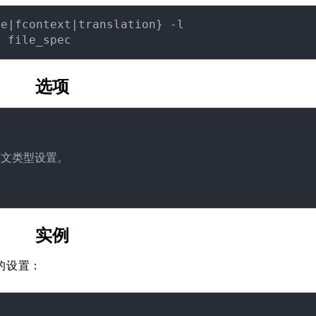
e|fcontext|translation} -l

选项
文类型设置。

实例
的设置：