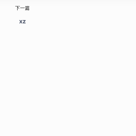
下一篇
xz
yright © 2020-2026 Raz1ner - All Rights Reserved.
|