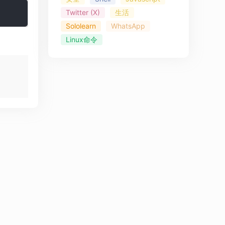
Twitter (X)
生活
Sololearn
WhatsApp
Linux命令