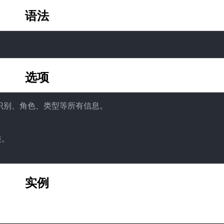
语法
选项
份识别、角色、类型等所有信息。

。

实例