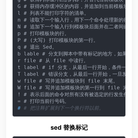
G # 获得内存缓冲区的内容，并追加到当前模板块文本
l # 列表不能打印字符的清单。

n # 读取下一个输入行，用下一个命令处理新的行而不
N # 追加下一个输入行到模板块后面并在二者间嵌入一
p # 打印模板块的行。

P # (大写) 打印模板块的第一行。

q # 退出 Sed。

b lable # 分支到脚本中带有标记的地方，如果分
r file # 从 file 中读行。

t label # if 分支，从最后一行开始，条件一
T label # 错误分支，从最后一行开始，一旦发生
w file # 写并追加模板块到 file 末尾。

W file # 写并追加模板块的第一行到 file 末尾。

! # 表示后面的命令对所有没有被选定的行发生作用。
# 
# 把注释扩展到下一个换行符以前。
sed 替换标记