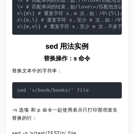
\< # 匹配单词的开始，如:/\<love/匹配包含以 l
\> # 匹配单词的结束，如/love\>/匹配包含以 lo
x\{m\} # 重复字符 x，m 次，如：/0\{5\}/匹配
x\{m,\} # 重复字符 x，至少 m 次，如：/0\{5,
sed 用法实例
替换操作：s 命令
替换文本中的字符串：
-n 选项 和 p 命令一起使用表示只打印那些发生
替换的行：
sed -n 's/test/TEST/p' file