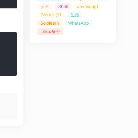
安全
Shell
Javascript
Twitter (X)
生活
Sololearn
WhatsApp
Linux命令