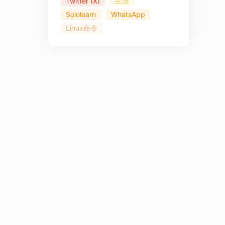
Twitter (X)
生活
Sololearn
WhatsApp
Linux命令