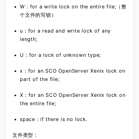
W：for a write lock on the entire file;（整
个文件的写锁）
u：for a read and write lock of any
length;
U：for a lock of unknown type;
x：for an SCO OpenServer Xenix lock on
part of the file;
X：for an SCO OpenServer Xenix lock on
the entire file;
space：if there is no lock.
文件类型：