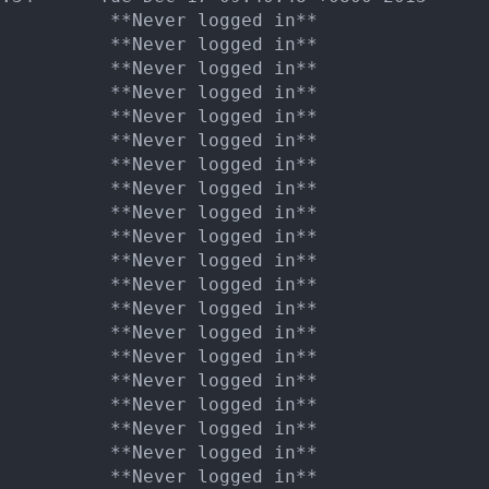
          **Never logged in**

          **Never logged in**

          **Never logged in**

          **Never logged in**

          **Never logged in**

          **Never logged in**

          **Never logged in**

          **Never logged in**

          **Never logged in**

          **Never logged in**

          **Never logged in**

          **Never logged in**

          **Never logged in**

          **Never logged in**

          **Never logged in**

          **Never logged in**

          **Never logged in**

          **Never logged in**

          **Never logged in**

          **Never logged in**
