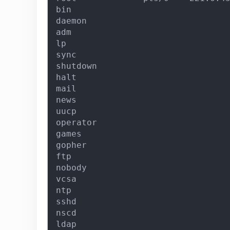
bin                               
daemon                            
adm                               
lp                                
sync                              
shutdown                          
halt                              
mail                              
news                              
uucp                              
operator                          
games                             
gopher                            
ftp                               
nobody                            
vcsa                              
ntp                               
sshd                              
nscd                              
ldap                              