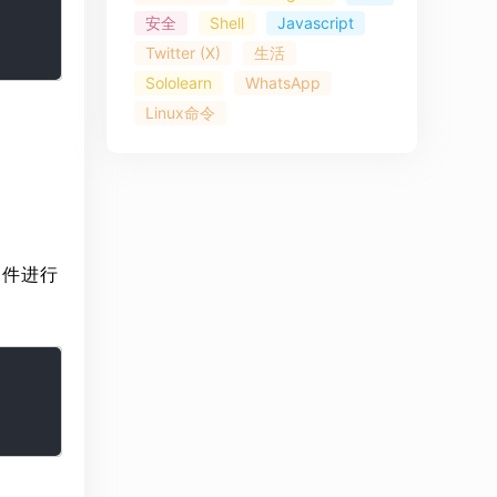
安全
Shell
Javascript
Twitter (X)
生活
Sololearn
WhatsApp
Linux命令
 文件进行