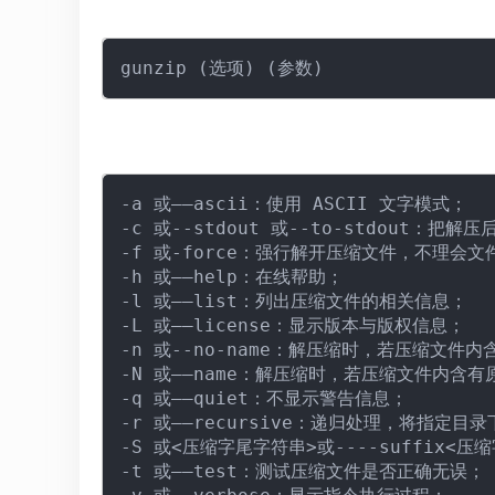
-a 或——ascii：使用 ASCII 文字模式；

-c 或--stdout 或--to-stdout：把
-f 或-force：强行解开压缩文件，不理会
-h 或——help：在线帮助；

-l 或——list：列出压缩文件的相关信息；

-L 或——license：显示版本与版权信息；

-n 或--no-name：解压缩时，若压缩文
-N 或——name：解压缩时，若压缩文件内含
-q 或——quiet：不显示警告信息；

-r 或——recursive：递归处理，将指定
-S 或<压缩字尾字符串>或----suffix<
-t 或——test：测试压缩文件是否正确无误；
