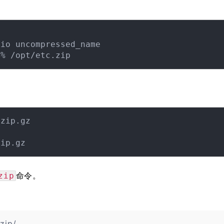
io uncompressed_name

zip.gz

命令。
zip
zip/