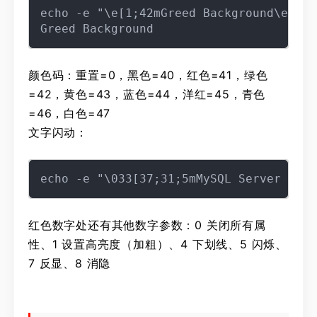
echo -e "\e[1;42mGreed Background\e[0m"

颜色码：重置=0，黑色=40，红色=41，绿色
=42，黄色=43，蓝色=44，洋红=45，青色
=46，白色=47
文字闪动：
红色数字处还有其他数字参数：0 关闭所有属
性、1 设置高亮度（加粗）、4 下划线、5 闪烁、
7 反显、8 消隐