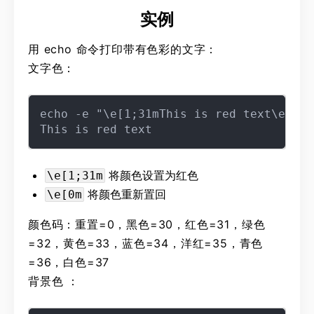
实例
用 echo 命令打印带有色彩的文字：
文字色：
echo -e "\e[1;31mThis is red text\e[0m"

将颜色设置为红色
\e[1;31m
将颜色重新置回
\e[0m
颜色码：重置=0，黑色=30，红色=31，绿色
=32，黄色=33，蓝色=34，洋红=35，青色
=36，白色=37
背景色 ：