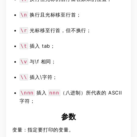
换行且光标移至行首；
\n
光标移至行首，但不换行；
\r
插入 tab；
\t
与\f 相同；
\v
插入\字符；
\\
插入
（八进制）所代表的 ASCII
\nnn
nnn
字符；
参数
变量：指定要打印的变量。