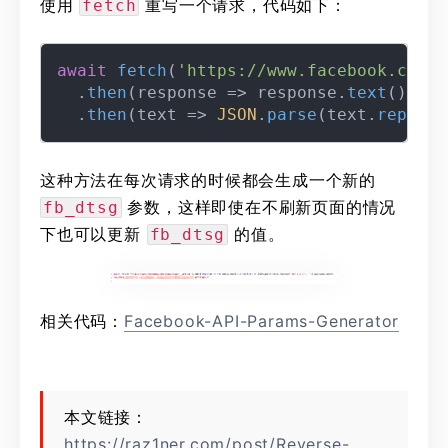
使用
重写一个请求，代码如下：
fetch
await
fetch
(
'https://www.facebook.com/a
  .
then
(
response
 =>
 response.
text
())

  .
then
(
text
 =>
JSON
.
parse
(text.
replace
这种方法在每次请求的时候都会生成一个新的
参数，这样即使在不刷新页面的情况
fb_dtsg
下也可以更新
的值。
fb_dtsg
相关代码：
Facebook-API-Params-Generator
本文链接：
https://raz1ner.com/post/Reverse-