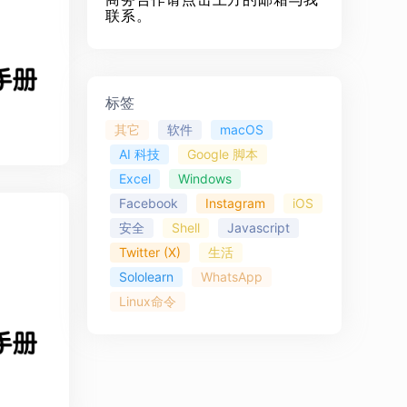
联系。
标签
其它
软件
macOS
AI 科技
Google 脚本
Excel
Windows
Facebook
Instagram
iOS
安全
Shell
Javascript
Twitter (X)
生活
Sololearn
WhatsApp
Linux命令