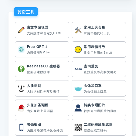
其它工具
富文本编辑器
常用工具合集
支持媒体和自定义HTML
常用书签代码工具
Free GPT-4
常用表情符号
免费使用GPT-4
收集了常用的Emoji
KeePassXC 生成器
查询重复
批量创建数据库
查找重复率高的关键词
人脸识别
头像加口罩
人脸识别性别年龄表情
为头像戴上口罩
头像加圣诞帽
转换卡通图片
为头像戴上圣诞帽
转换为卡通图片的风格
带壳截图
二维码在线生成器
为图片添加电子设备外壳
链接生成二维码